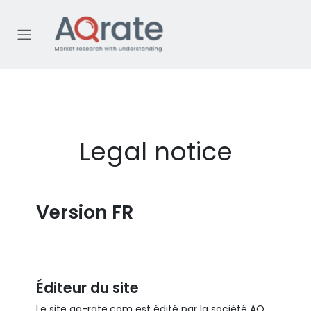
Skip to Content
Legal notice
Version FR
Éditeur du site
Le site aq-rate.com est édité par la société AQ